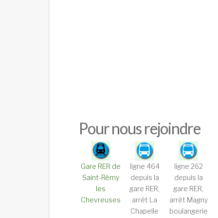
Pour nous rejoindre
Gare RER de
ligne 464
ligne 262
Saint-Rémy
depuis la
depuis la
les
gare RER,
gare RER,
Chevreuses
arrêt La
arrêt Magny
Chapelle
boulangerie