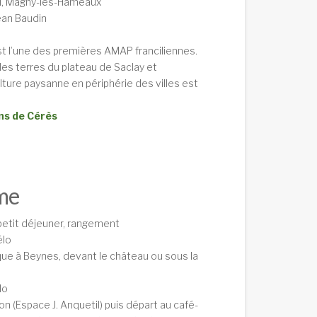
l, Magny-les-Hameaux
ean Baudin
t l’une des premières AMAP franciliennes.
les terres du plateau de Saclay et
ture paysanne en périphérie des villes est
ns de Cérès
me
petit déjeuner, rangement
élo
que à Beynes, devant le château ou sous la
.
lo
ion (Espace J. Anquetil) puis départ au café-