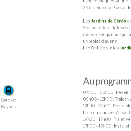
Espace Jacques Anqueti
24 bis, Rue des Écoles J
Les
Jardins de Cérès
es
Son ambition : défendre 
démontrer qu’une agricul
un projet d’avenir.
Lire l'article sur les
Jardi
Au program
07h00 - 09h00 : Réveil, 
09h00 - 12h00 : Trajet v
Gare de
12h30 - 14h30 : Pique-ni
Beynes
halle du marché s'il pleut
14h30 - 17h00 : Trajet vé
17h00 - 18h00 : Installat