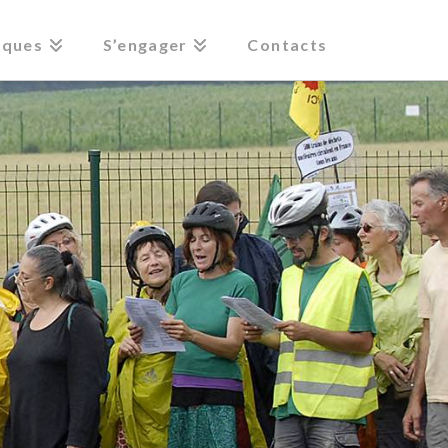
iques
S’engager
Contacts