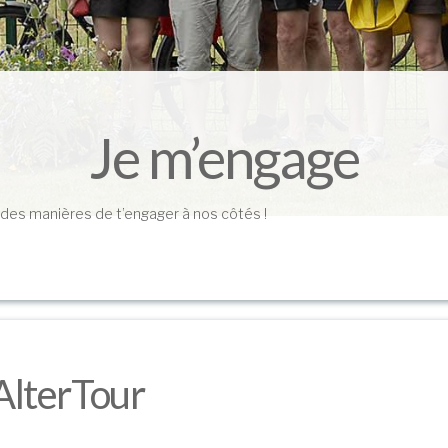
Je m’engage
en des manières de t’engager à nos côtés !
’AlterTour