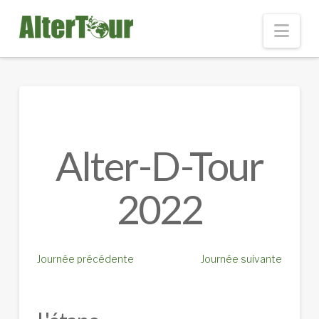
Nav
Alter-D-Tour
2022
Journée précédente
Journée suivante