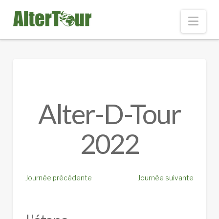
Nav
Alter-D-Tour
2022
Journée précédente
Journée suivante