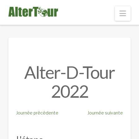
Nav
Alter-D-Tour
2022
Journée précédente
Journée suivante