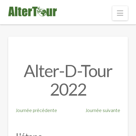
Nav
Alter-D-Tour
2022
Journée précédente
Journée suivante