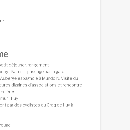
are
me
petit déjeuner, rangement
onoy - Namur - passage par la gare
t Auberge espagnole à Mundo N. Visite du
ieures dizaines d'associations et rencontre
ernières
amur - Huy
t par des cyclistes du Graq de Huy à
ivouac