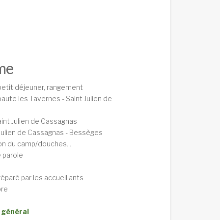
me
petit déjeuner, rangement
baute les Tavernes - Saint Julien de
aint Julien de Cassagnas
t Julien de Cassagnas - Bessèges
tion du camp/douches...
e parole
éparé par les accueillants
ibre
 général