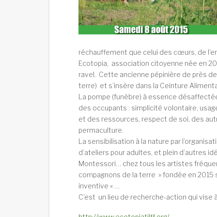
réchauffement que celui des cœurs, de l’e
Ecotopia, association citoyenne née en 2007
ravel. Cette ancienne pépinière de près de 
terre) et s’insère dans la Ceinture Alimenta
La pompe (funèbre) à essence désaffectée à
des occupants : simplicité volontaire, usag
et des ressources, respect de soi, des autre
permaculture.
La sensibilisation à la nature par l’organis
d’ateliers pour adultes, et plein d’autres id
Montessori… chez tous les artistes fréquent
compagnons de la terre » fondée en 2015 
inventive « …
C’est un lieu de recherche-action qui vise
http://www.ecotopiatilff.org/