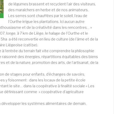
de légumes brassent et recyclent l’air des visiteurs,
des maraîchers en herbe et de nos animateurs.
Les serres sont chauffées par le soleil, l’eau de
l’Ourthe irrigue les plantations. Ici aucun autre
nthousiasme et de la créativité dans les rencontres… »
, longe, à 7 km de Liège, le halage de l’Ourthe et le
5ha a été reconvertie en lieu de culture (de l’âme et de la
ire Liégeoise (catl.be).
 l’entrée du terrain fait vite comprendre la philosophie
e raisonné des énergies, répartitions équitables des biens
s et de la nature, promotion des arts, de l’artisanat, de la
ation de stages pour enfants, d’échanges de savoirs,
ées y foisonnent : dans les locaux de la petite école
ant le site… dans la coopérative à finalité sociale « Les
se définissant comme » coopérative d’agriculture
 à développer les systèmes alimentaires de demain.