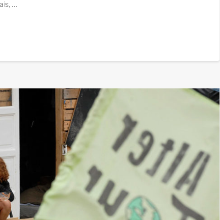
ais, …