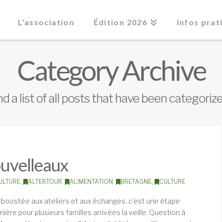
L’association
Édition 2026
Infos prat
Category Archive
nd a list of all posts that have been categoriz
ouvelleaux
ULTURE
,
ALTERTOUR
,
ALIMENTATION
,
BRETAGNE
,
CULTURE
 boostée aux ateliers et aux échanges, c’est une étape
ère pour plusieurs familles arrivées la veille. Question à