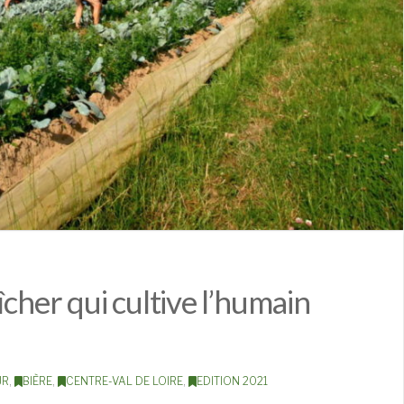
îcher qui cultive l’humain
UR
,
BIÈRE
,
CENTRE-VAL DE LOIRE
,
EDITION 2021