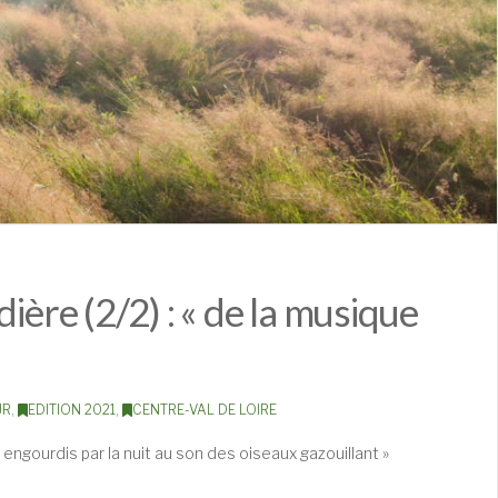
ière (2/2) : « de la musique
UR
,
EDITION 2021
,
CENTRE-VAL DE LOIRE
ns engourdis par la nuit au son des oiseaux gazouillant »