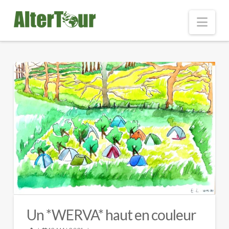
Nav
Un *WERVA* haut en couleur