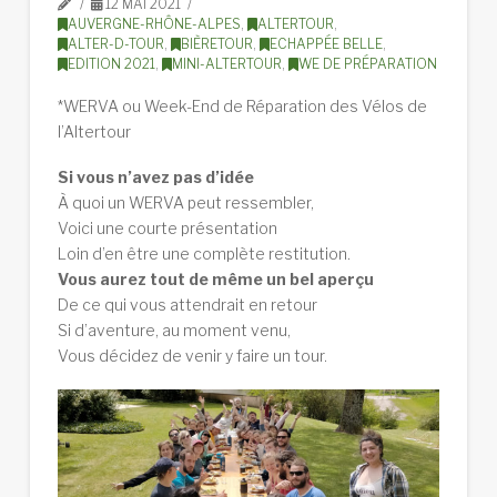
12 MAI 2021
AUVERGNE-RHÔNE-ALPES
,
ALTERTOUR
,
ALTER-D-TOUR
,
BIÈRETOUR
,
ECHAPPÉE BELLE
,
EDITION 2021
,
MINI-ALTERTOUR
,
WE DE PRÉPARATION
*WERVA ou Week-End de Réparation des Vélos de
l’Altertour
Si vous n’avez pas d’idée
À quoi un WERVA peut ressembler,
Voici une courte présentation
Loin d’en être une complète restitution.
Vous aurez tout de même un bel aperçu
De ce qui vous attendrait en retour
Si d’aventure, au moment venu,
Vous décidez de venir y faire un tour.