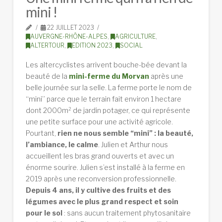
mini !
22 JUILLET 2023
AUVERGNE-RHÔNE-ALPES
,
AGRICULTURE
,
ALTERTOUR
,
EDITION 2023
,
SOCIAL
Les altercyclistes arrivent bouche-bée devant la
beauté de la
mini-ferme du Morvan
après une
belle journée sur la selle. La ferme porte le nom de
“mini” parce que le terrain fait environ 1 hectare
dont 2000m² de jardin potager, ce qui représente
une petite surface pour une activité agricole.
Pourtant,
rien ne nous semble “mini” : la beauté,
l’ambiance, le calme
. Julien et Arthur nous
accueillent les bras grand ouverts et avec un
énorme sourire. Julien s’est installé à la ferme en
2019 après une reconversion professionnelle.
Depuis 4 ans, il y cultive des fruits et des
légumes avec le plus grand respect et soin
pour le sol
: sans aucun traitement phytosanitaire