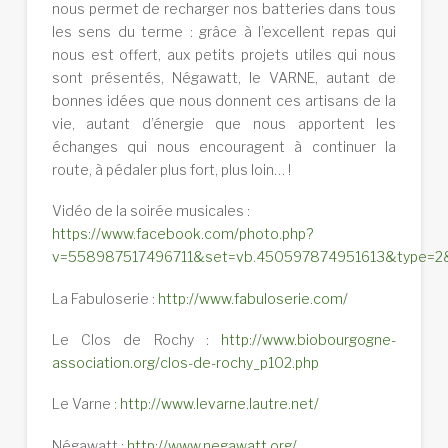
nous permet de recharger nos batteries dans tous
les sens du terme : grâce à l’excellent repas qui
nous est offert, aux petits projets utiles qui nous
sont présentés, Négawatt, le VARNE, autant de
bonnes idées que nous donnent ces artisans de la
vie, autant d’énergie que nous apportent les
échanges qui nous encouragent à continuer la
route, à pédaler plus fort, plus loin… !
Vidéo de la soirée musicales :
https://www.facebook.com/photo.php?
v=558987517496711&set=vb.450597874951613&type=2
La Fabuloserie :
http://www.fabuloserie.com/
Le Clos de Rochy :
http://www.biobourgogne-
association.org/clos-de-rochy_p102.php
Le Varne :
http://www.levarne.lautre.net/
Négawatt :
http://www.negawatt.org/