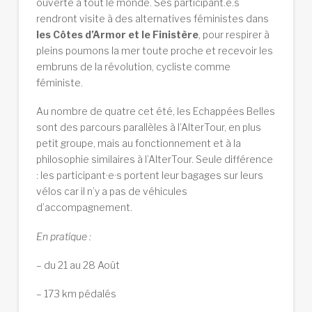
ouverte à tout le monde. Ses participant.e.s
rendront visite à des alternatives féministes dans
les Côtes d’Armor et le Finistère
, pour respirer à
pleins poumons la mer toute proche et recevoir les
embruns de la révolution, cycliste comme
féministe.
Au nombre de quatre cet été, les Echappées Belles
sont des parcours parallèles à l’AlterTour, en plus
petit groupe, mais au fonctionnement et à la
philosophie similaires à l’AlterTour. Seule différence
: les participant·e·s portent leur bagages sur leurs
vélos car il n’y a pas de véhicules
d’accompagnement.
En pratique :
– du 21 au 28 Août
– 173 km pédalés