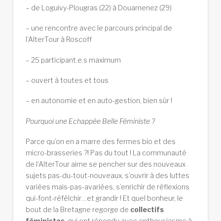
– de Loguivy-Plougras (22) à Douarnenez (29)
– une rencontre avec le parcours principal de
l’AlterTour à Roscoff
– 25 participant.e.s maximum
– ouvert à toutes et tous
– en autonomie et en auto-gestion, bien sûr !
Pourquoi une Echappée Belle Féministe ?
Parce qu’on en a marre des fermes bio et des
micro-brasseries ?! Pas du tout ! La communauté
de l’AlterTour aime se pencher sur des nouveaux
sujets pas-du-tout-nouveaux, s’ouvrir à des luttes
variées mais-pas-avariées, s’enrichir de réflexions
qui-font-réfélchir…et grandir ! Et quel bonheur, le
bout de la Bretagne regorge de
collectifs
féministes
, qui ont répondu avec enthousiasme à