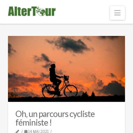
Nav
Oh, un parcours cycliste
féministe !
14 MAI 2021