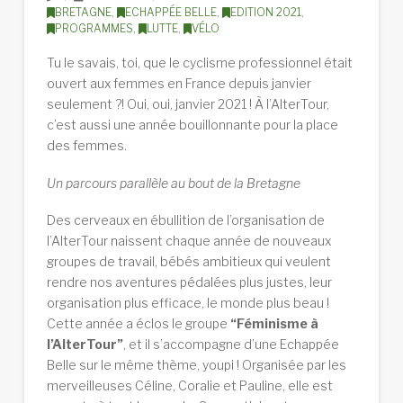
BRETAGNE
,
ECHAPPÉE BELLE
,
EDITION 2021
,
PROGRAMMES
,
LUTTE
,
VÉLO
Tu le savais, toi, que le cyclisme professionnel était
ouvert aux femmes en France depuis janvier
seulement ?! Oui, oui, janvier 2021 ! À l’AlterTour,
c’est aussi une année bouillonnante pour la place
des femmes.
Un parcours parallèle au bout de la Bretagne
Des cerveaux en ébullition de l’organisation de
l’AlterTour naissent chaque année de nouveaux
groupes de travail, bébés ambitieux qui veulent
rendre nos aventures pédalées plus justes, leur
organisation plus efficace, le monde plus beau !
Cette année a éclos le groupe
“Féminisme à
l’AlterTour”
, et il s’accompagne d’une Echappée
Belle sur le même thème, youpi ! Organisée par les
merveilleuses Céline, Coralie et Pauline, elle est