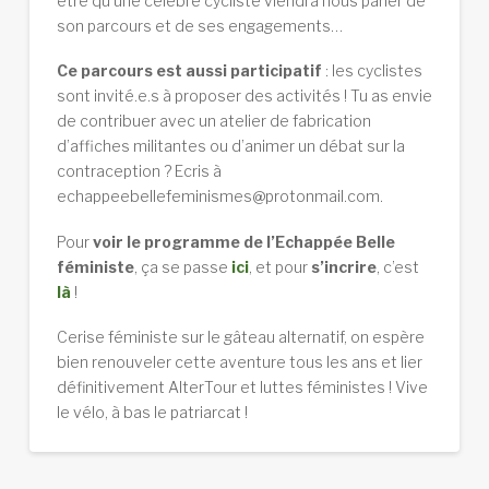
être qu’une célèbre cycliste viendra nous parler de
son parcours et de ses engagements…
Ce parcours est aussi participatif
: les cyclistes
sont invité.e.s à proposer des activités ! Tu as envie
de contribuer avec un atelier de fabrication
d’affiches militantes ou d’animer un débat sur la
contraception ? Ecris à
echappeebellefeminismes@protonmail.com.
Pour
voir le programme de l’Echappée Belle
féministe
, ça se passe
ici
, et pour
s’incrire
, c’est
là
!
Cerise féministe sur le gâteau alternatif, on espère
bien renouveler cette aventure tous les ans et lier
définitivement AlterTour et luttes féministes ! Vive
le vélo, à bas le patriarcat !