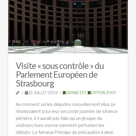
Visite « sous contrôle » du
Parlement Européen de
Strasbourg
15 JUILLET 2009
GRAND EST
,
EDITION 2009
Au moment où les députés nouvellement élus se
réunissaient pour leur seconde journée de séance
plénière, il n’aurait pas fallu qu’un groupe de
visiteurs hors-norme viennent perturber les
débats. Le fameux Principe de précaution a ainsi