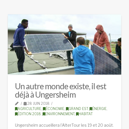
Un autre monde existe, il est
déjà à Ungersheim
28 JUIN 2018
AGRICULTURE
,
ÉCONOMIE
,
GRAND EST
,
ÉNERGIE
,
ÉDITION 2018
,
ENVIRONNEMENT
,
HABITAT
Ungersheim accueillera l’AlterTour les 19 et 20 août.