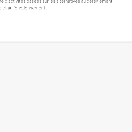
che d’activités basées sur les alternatives au dérèglement
e et au fonctionnement …