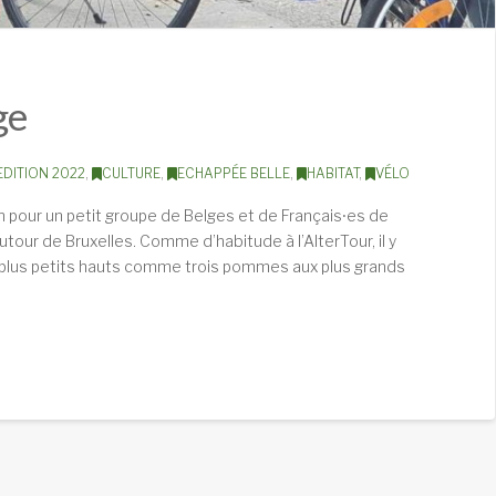
ge
EDITION 2022
,
CULTURE
,
ECHAPPÉE BELLE
,
HABITAT
,
VÉLO
 pour un petit groupe de Belges et de Français⸱es de
tour de Bruxelles. Comme d’habitude à l’AlterTour, il y
s plus petits hauts comme trois pommes aux plus grands