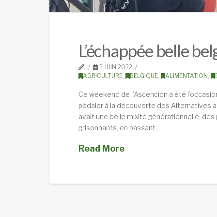
L’échappée belle bel
2 JUIN 2022
AGRICULTURE
,
BELGIQUE
,
ALIMENTATION
,
Ce weekend de l’Ascencion a été l’occasion
pédaler à la découverte des Alternatives au
avait une belle mixité générationnelle, de
grisonnants, en passant …
Read More