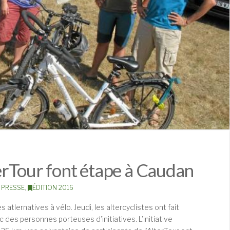
lterTour font étape à Caudan
 PRESSE
,
ÉDITION 2016
es atlernatives à vélo. Jeudi, les altercyclistes ont fait
des personnes porteuses d’initiatives. L’initiative