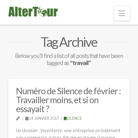
Nav
Tag Archive
Below you'll find a list of all posts that have been
tagged as
“travail”
Numéro de Silence de février :
Travailler moins, et si on
essayait ?
14 JANVIER 2017
SILENCE
Un dossier : Inventerre, une entreprise en bâtiment
pas comme les autres Située en Haute-Garonne,