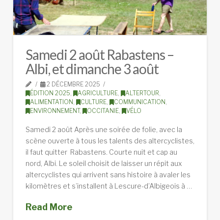
Samedi 2 août Rabastens –
Albi, et dimanche 3 août
2 DÉCEMBRE 2025
ÉDITION 2025
,
AGRICULTURE
,
ALTERTOUR
,
ALIMENTATION
,
CULTURE
,
COMMUNICATION
,
ENVIRONNEMENT
,
OCCITANIE
,
VÉLO
Samedi 2 août Après une soirée de folie, avec la
scène ouverte à tous les talents des altercyclistes,
il faut quitter Rabastens. Courte nuit et cap au
nord, Albi. Le soleil choisit de laisser un répit aux
altercyclistes qui arrivent sans histoire à avaler les
kilomètres et s’installent à Lescure-d’Albigeois à …
Read More