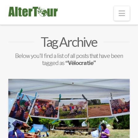
Nav
Tag Archive
Below you'll find a list of all posts that have been
tagged as
“Vélocratie”