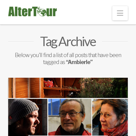
Nav
Tag Archive
Below you'll find a list of all posts that have been
tagged as
“Ambierle”