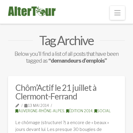
Nav
Tag Archive
Below you'll find a list of all posts that have been
tagged as
“demandeurs d’emplois”
Chôm’Actif le 21 juillet à
Clermont-Ferrand
13 MAI 2014
AUVERGNE-RHÔNE-ALPES
,
ÉDITION 2014
,
SOCIAL
Le chômage (structurel ?) a encore de « beaux »
jours devant lui. Les presque 30 bougies de