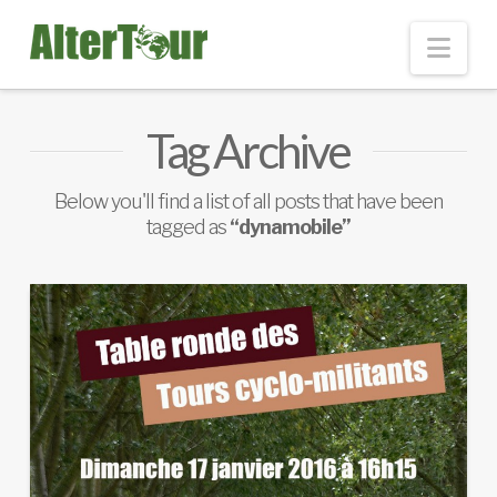
Nav
Tag Archive
Below you'll find a list of all posts that have been
tagged as
“dynamobile”