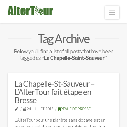
Nav
Tag Archive
Below you'll find a list of all posts that have been
tagged as
“La Chapelle-Saint-Sauveur”
La Chapelle-St-Sauveur –
L’AlterTour fait étape en
Bresse
24 JUILLET 2013
REVUE DE PRESSE
L’AlterTour pour une planète sans dopage est un
parcours cycliste autogéré en relais, partant à la