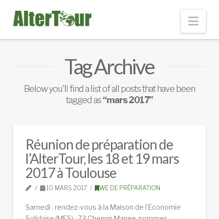
Nav
Tag Archive
Below you'll find a list of all posts that have been
tagged as
“mars 2017”
Réunion de préparation de
l’AlterTour, les 18 et 19 mars
2017 à Toulouse
10 MARS 2017
WE DE PRÉPARATION
Samedi : rendez-vous à la Maison de l’Economie
Solidaire (MES) : 73 Chemin Mange-pommes –