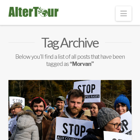
Nav
Tag Archive
Below you'll find a list of all posts that have been
tagged as
“Morvan”