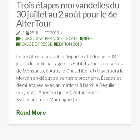
Trois étapes morvandelles du
30 juillet au 2 août pour le 6e
AlterTour
25 JUILLET 2013
BOURGOGNE-FRANCHE-COMTÉ
,
BIÈRE
,
REVUE DE PRESSE
,
ÉDITION 2013
Le 6e AlterTour dont le départ a été donné le 18
juillet du jardin partagé des Hubbits, face aux serres
de Monsanto, à Autry le Chatel (Loiret) traversera le
Morvan en début de semaine prochaine. Étapes et
demi-étapes avec animations à Bard-le-Régulier
(30 juillet), Anost (31 juillet), Autun, Saint-
Symphorien-de-Marmagne (1er …
Read More