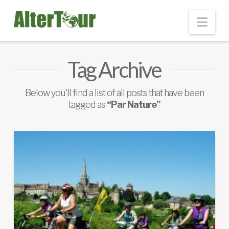
Nav
Tag Archive
Below you'll find a list of all posts that have been
tagged as
“Par Nature”