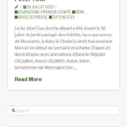
25 JUILLET 2013
BOURGOGNE-FRANCHE-COMTÉ
,
BIÈRE
,
REVUE DE PRESSE
,
ÉDITION 2013
Le 6e AlterTour dont le départ a été donné le 18
juillet du jardin partagé des Hubbits, face aux serres
de Monsanto, à Autry le Chatel (Loiret) traversera le
Morvan en début de semaine prochaine. Étapes et
demi-étapes avec animations à Bard-le-Régulier
(30 juillet), Anost (31 juillet), Autun, Saint-
Symphorien-de-Marmagne (1er …
Read More
Search