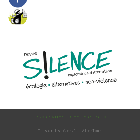
L’ASSOCIATION
BLOG
CONTACTS
Tous droits réservés - AlterTour