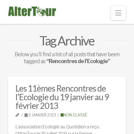
Nav
Tag Archive
Below you'll find a list of all posts that have been
tagged as
“Rencontres de l’Ecologie”
Les 11èmes Rencontres de
l’Ecologie du 19 janvier au 9
février 2013
9 JANVIER 2013
NON CLASSÉ
L’association Ecologie au Quotidien a reçu
l’AlterTour le 15 juillet 2011 sur la Ferme