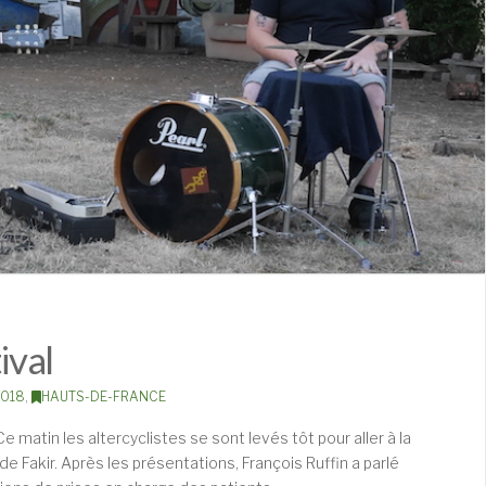
ival
2018
,
HAUTS-DE-FRANCE
e matin les altercyclistes se sont levés tôt pour aller à la
de Fakir. Après les présentations, François Ruffin a parlé