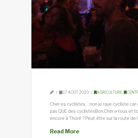
17 AOÛT 2020
AGRICULTURE
,
CENTR
Cher·es cyclistes… non je raye cycliste car
pas QUE des cyclistesBon,Cher.e tous et to
encore à Thoré ? Peut-être sur la route de l
Read More