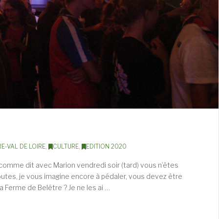
E-VAL DE LOIRE
,
CULTURE
,
EDITION 2020
 comme dit avec Marion vendredi soir (tard) vous n’êtes
utes, je vous imagine encore à pédaler, vous devez être
a Ferme de Belêtre ? Je ne les ai …