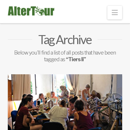
Nav
Tag Archive
Below you'll find a list of all posts that have been
tagged as
“Tiers li”