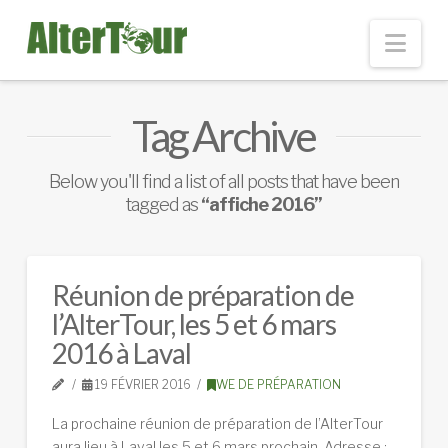
Nav
Tag Archive
Below you'll find a list of all posts that have been
tagged as
“affiche 2016”
Réunion de préparation de
l’AlterTour, les 5 et 6 mars
2016 à Laval
19 FÉVRIER 2016
WE DE PRÉPARATION
La prochaine réunion de préparation de l’AlterTour
aura lieu à Laval les 5 et 6 mars prochain. Adresse :