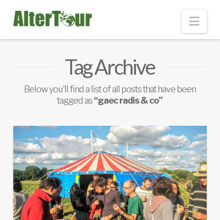
Nav
Tag Archive
Below you'll find a list of all posts that have been
tagged as
“gaec radis & co”