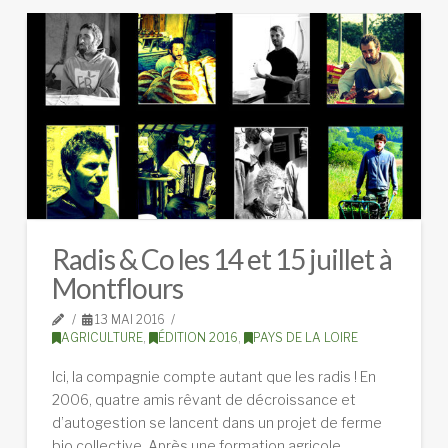
Radis & Co les 14 et 15 juillet à
Montflours
13 MAI 2016
AGRICULTURE
,
ÉDITION 2016
,
PAYS DE LA LOIRE
Ici, la compagnie compte autant que les radis ! En
2006, quatre amis rêvant de décroissance et
d’autogestion se lancent dans un projet de ferme
bio collective. Après une formation agricole