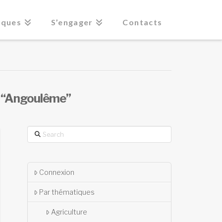
iques
S’engager
Contacts
s
“Angoulême”
Search
Connexion
Par thématiques
Agriculture