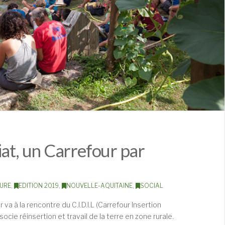
iat, un Carrefour par
URE
,
EDITION 2019
,
NOUVELLE-AQUITAINE
,
SOCIAL
va à la rencontre du C.I.D.I.L (Carrefour Insertion
ocie réinsertion et travail de la terre en zone rurale.