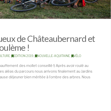
tueux de Châteaubernard et
goulème !
ULTURE
,
EDITION 2019
,
NOUVELLE-AQUITAINE
,
VÉLO
auffement des mollet conseillé !) Après avoir roulé au
les aléas du parcours nous arrivons finalement au Jardins
use déjeuner bien méritée à l’ombre des arbres. Nous