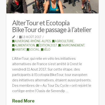
AlterTour et Ecotopia
BikeTour de passage à l’atelier
13 AOÛT 2017
AUVERGNE-RHÔNE-ALPES
,
AGRICULTURE
,
ALIMENTATION
,
ÉDITION 2017
,
ENVIRONNEMENT
,
HABITAT
,
SOCIAL
,
VÉLO
L’AlterTour, qui relie en vélo les initiatives
alternatives de France s’est arrêté à Crest le
vendredi 11 Aout 2017. Sur cette étape, des
participants à l’Ecotopia BikeTour, tour européen
des initiatives alternatives, étaient aussi présents.
Des membres de « Au Tour Du Cycle » ont rejoint le
cortège entre l’Oasis de Serendip …
Read More