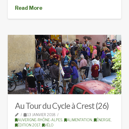
Read More
Au Tour du Cycle à Crest (26)
13 JANVIER 2018
AUVERGNE-RHÔNE-ALPES
,
ALIMENTATION
,
ÉNERGIE
,
ÉDITION 2017
,
VÉLO