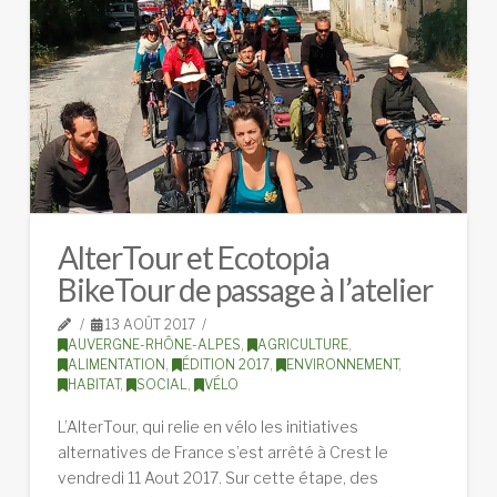
AlterTour et Ecotopia
BikeTour de passage à l’atelier
13 AOÛT 2017
AUVERGNE-RHÔNE-ALPES
,
AGRICULTURE
,
ALIMENTATION
,
ÉDITION 2017
,
ENVIRONNEMENT
,
HABITAT
,
SOCIAL
,
VÉLO
L’AlterTour, qui relie en vélo les initiatives
alternatives de France s’est arrêté à Crest le
vendredi 11 Aout 2017. Sur cette étape, des