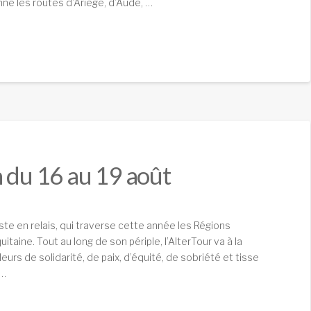
nné les routes d’Ariège, d’Aude, …
n du 16 au 19 août
iste en relais, qui traverse cette année les Régions
aine. Tout au long de son périple, l’AlterTour va à la
urs de solidarité, de paix, d’équité, de sobriété et tisse
 …