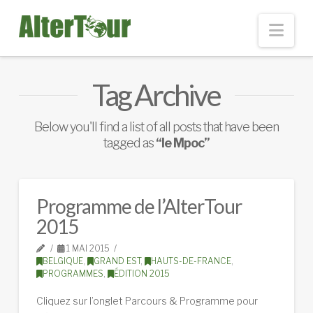
Nav
Tag Archive
Below you'll find a list of all posts that have been
tagged as
“le Mpoc”
Programme de l’AlterTour
2015
1 MAI 2015
BELGIQUE
,
GRAND EST
,
HAUTS-DE-FRANCE
,
PROGRAMMES
,
ÉDITION 2015
Cliquez sur l’onglet Parcours & Programme pour