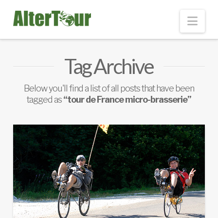
Nav
Tag Archive
Below you'll find a list of all posts that have been
tagged as
“tour de France micro-brasserie”