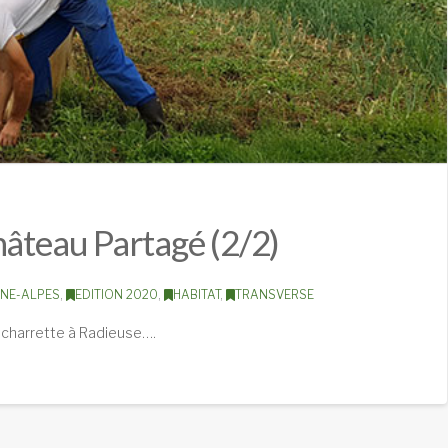
hâteau Partagé (2/2)
NE-ALPES
,
EDITION 2020
,
HABITAT
,
TRANSVERSE
la charrette à Radieuse….