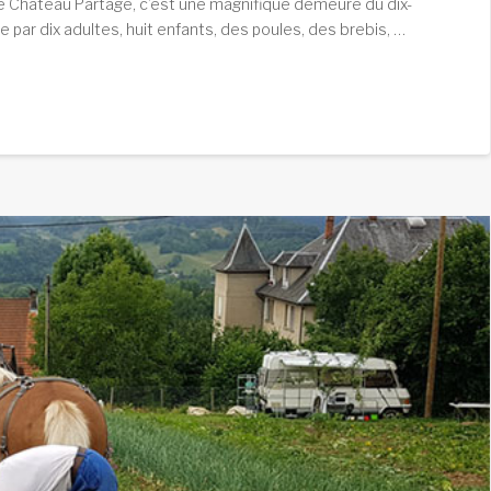
Le Château Partagé, c’est une magnifique demeure du dix-
ie par dix adultes, huit enfants, des poules, des brebis, …