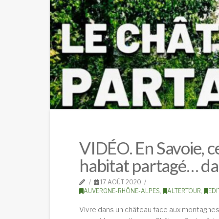
VIDÉO. En Savoie, ce
habitat partagé… d
17 AOÛT 2020
AUVERGNE-RHÔNE-ALPES
,
ALTERTOUR
,
EDI
Vivre dans un château face aux montagnes, ça