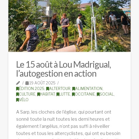
Le 15 août à Lou Madrigual,
l’autogestion en action
19 AOÛT 2025
ÉDITION 2025
,
ALTERTOUR
,
ALIMENTATION
,
CULTURE
,
HABITAT
,
LUTTE
,
OCCITANIE
,
SOCIAL
,
VÉLO
A Sarp, les cloches de l’église, qui pourtant ont
sonné toute la nuit toutes les demi heures et
également l’angélus, n’ont pas suffi à réveiller
toutes et tous les altercyclistes, qui ont eu besoin