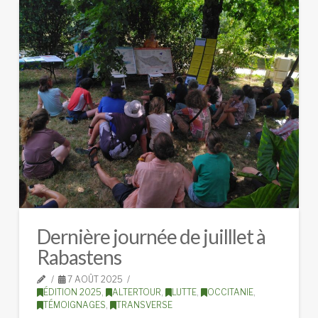
Dernière journée de juilllet à
Rabastens
7 AOÛT 2025
ÉDITION 2025
,
ALTERTOUR
,
LUTTE
,
OCCITANIE
,
TÉMOIGNAGES
,
TRANSVERSE