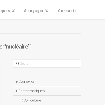
iques
S’engager
Contacts
as
“nucléaire”
Search
Connexion
Par thématiques
Agriculture