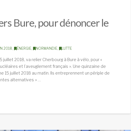
ers Bure, pour dénoncer le
ON 2018
,
ÉNERGIE
,
NORMANDIE
,
LUTTE
 juillet 2018, va relier Cherbourg à Bure à vélo, pour «
cléaires et l’aveuglement français ». Une quinzaine de
 15 juillet 2018 au matin. Ils entreprennent un périple de
entes alternatives » …