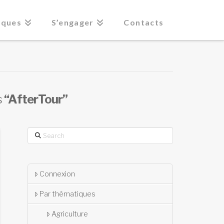
iques
S’engager
Contacts
s
“AfterTour”
Search
Connexion
Par thématiques
Agriculture