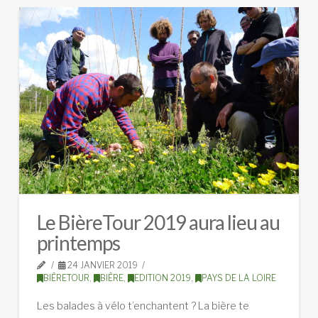
Le BièreTour 2019 aura lieu au
printemps
24 JANVIER 2019
BIÈRETOUR
,
BIÈRE
,
EDITION 2019
,
PAYS DE LA LOIRE
Les balades à vélo t’enchantent ? La bière te