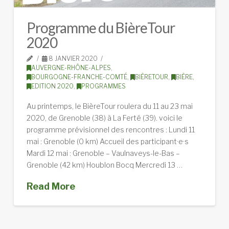
Programme du BièreTour
2020
8 JANVIER 2020
AUVERGNE-RHÔNE-ALPES
,
BOURGOGNE-FRANCHE-COMTÉ
,
BIÈRETOUR
,
BIÈRE
,
EDITION 2020
,
PROGRAMMES
Au printemps, le BièreTour roulera du 11 au 23 mai
2020, de Grenoble (38) à La Ferté (39). voici le
programme prévisionnel des rencontres : Lundi 11
mai : Grenoble (0 km) Accueil des participant·e·s
Mardi 12 mai : Grenoble – Vaulnaveys-le-Bas –
Grenoble (42 km) Houblon Bocq Mercredi 13 …
Read More