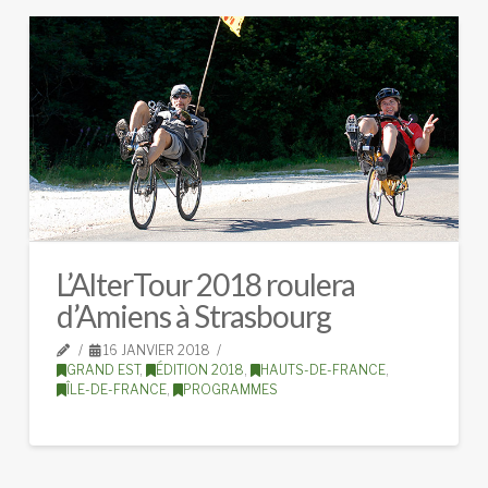
L’AlterTour 2018 roulera
d’Amiens à Strasbourg
16 JANVIER 2018
GRAND EST
,
ÉDITION 2018
,
HAUTS-DE-FRANCE
,
ÎLE-DE-FRANCE
,
PROGRAMMES