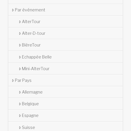
Par événement
AlterTour
Alter-D-tour
BièreTour
Echappée Belle
Mini-AlterTour
Par Pays
Allemagne
Belgique
Espagne
Suisse