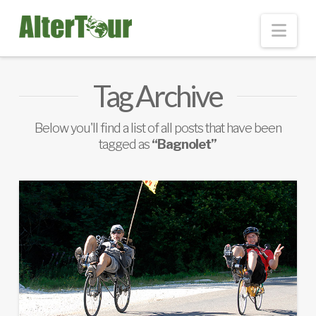
Nav
Tag Archive
Below you'll find a list of all posts that have been
tagged as
“Bagnolet”